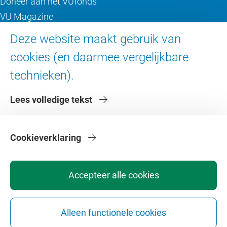
Doneer aan het VUfonds
VU Magazine
Ad Valvas
Deze website maakt gebruik van
Digitale toegankelijkheid
cookies (en daarmee vergelijkbare
technieken).
Over de VU
Lees volledige tekst
Contact en route
Werken bij de VU
Faculteiten
Cookieverklaring
Diensten
Accepteer alle cookies
Alleen functionele cookies