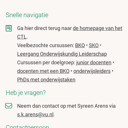
Snelle navigatie
Ga hier direct terug naar
de homepage van het
CTL
.
Veelbezochte cursussen:
BKO
•
SKO
•
Leergang Onderwijskundig Leiderschap
Cursussen per doelgroep:
junior docenten
•
docenten met een BKO
•
onderwijsleiders
•
PhDs met onderwijstaken
Heb je vragen?
Neem dan contact op met Syreen Arens via
s.k.arens@vu.nl
.
Contactpersoon