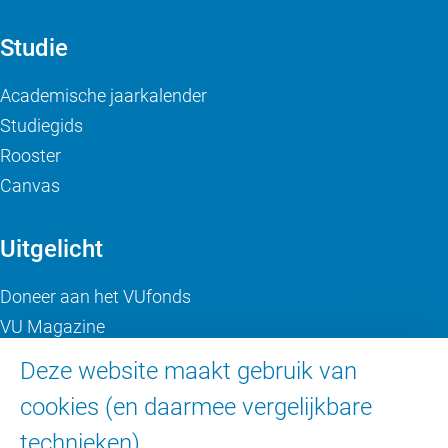
Studie
Academische jaarkalender
Studiegids
Rooster
Canvas
Uitgelicht
Doneer aan het VUfonds
VU Magazine
Ad Valvas
Deze website maakt gebruik van
Digitale toegankelijkheid
cookies (en daarmee vergelijkbare
technieken).