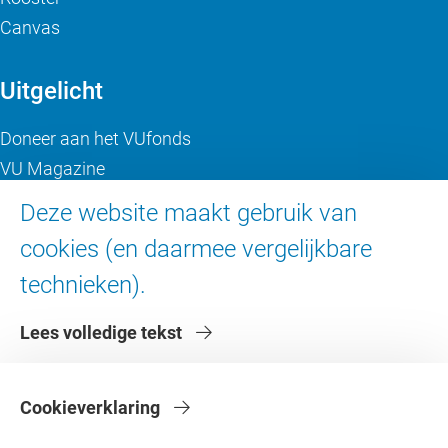
Canvas
Uitgelicht
Doneer aan het VUfonds
VU Magazine
Ad Valvas
Deze website maakt gebruik van
Digitale toegankelijkheid
cookies (en daarmee vergelijkbare
technieken).
Over de VU
Lees volledige tekst
Contact en route
Werken bij de VU
Faculteiten
Cookieverklaring
Diensten