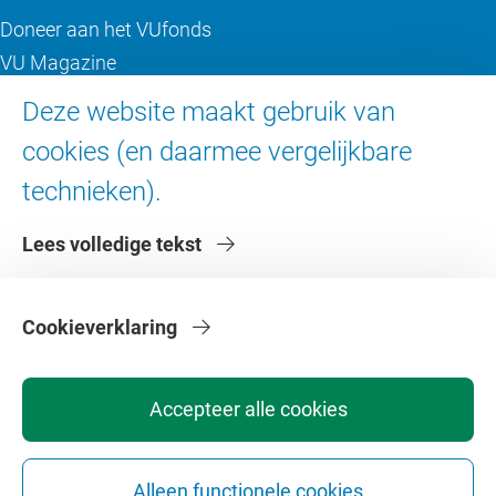
Doneer aan het VUfonds
VU Magazine
Ad Valvas
Deze website maakt gebruik van
Digitale toegankelijkheid
cookies (en daarmee vergelijkbare
technieken).
Over de VU
Lees volledige tekst
Contact en route
Werken bij de VU
Faculteiten
Cookieverklaring
Diensten
Accepteer alle cookies
Alleen functionele cookies