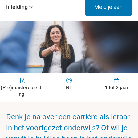
Inleiding
Meld je aan
(Pre)masteropleidi
NL
1 tot 2 jaar
ng
Denk je na over een carrière als leraar
in het voortgezet onderwijs? Of wil je