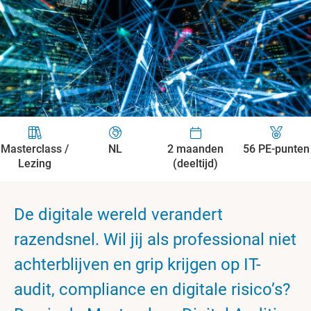
Masterclass /
NL
2 maanden
56 PE-punten
Lezing
(deeltijd)
De digitale wereld verandert
razendsnel. Wil jij als professional niet
achterblijven en grip krijgen op IT-
audit, compliance en digitale risico’s?