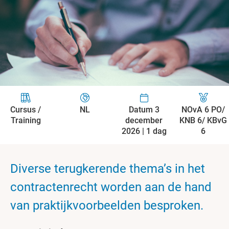
Cursus /
NL
Datum 3
NOvA 6 PO/
Training
december
KNB 6/ KBvG
2026 | 1 dag
6
Diverse terugkerende thema’s in het
contractenrecht worden aan de hand
van praktijkvoorbeelden besproken.