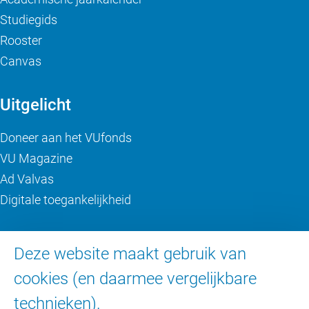
Studiegids
Rooster
Canvas
Uitgelicht
Doneer aan het VUfonds
VU Magazine
Ad Valvas
Digitale toegankelijkheid
Over de VU
Deze website maakt gebruik van
Contact en route
cookies (en daarmee vergelijkbare
Werken bij de VU
technieken).