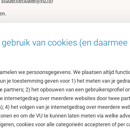
a
studentenbalie@vu.nl
)
en.
dag, dinsdag, donderdag
 en 14.00 - 16.00u. Op
gebruik van cookies (en daarmee 
).
amelen we persoonsgegevens. We plaatsen altijd functi
 kun je toestemming geven voor 1) het meten van je gedr
e partners; 2) het opbouwen van een gebruikersprofiel 
 je internetgedrag over meerdere websites door twee par
e
Uitgelicht
); 4) het volgen van je internetgedrag over meerdere web
tonen en om de VU te kunnen laten meten via welke adve
he jaarkalender
Doneer aan het VUfonds
geren, cookies voor alle categorieën accepteren of per c