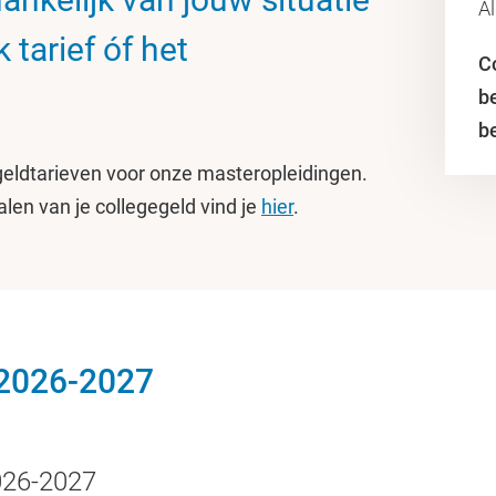
A
k tarief óf het
C
b
b
geldtarieven voor onze masteropleidingen.
len van je collegegeld vind je
hier
.
 2026-2027
2026-2027