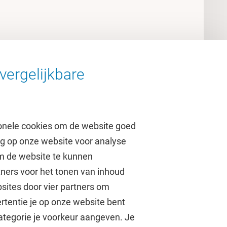
vergelijkbare
onele cookies om de website goed
ag op onze website voor analyse
om de website te kunnen
tners voor het tonen van inhoud
Over de VU
sites door vier partners om
rtentie je op onze website bent
Contact en route
ategorie je voorkeur aangeven. Je