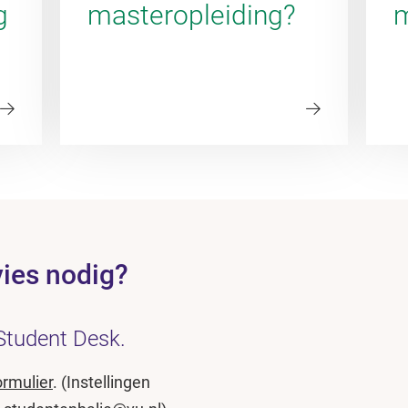
g
masteropleiding?
m
vies nodig?
Student Desk.
ormulier
. (Instellingen