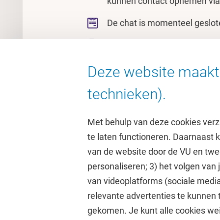
kunnen contact opnemen vi
De chat is momenteel geslot
Bel
+31 (0)20 59 85020
(Maan
en vrijdag van 10.30 - 12.30u
Deze website maakt 
woensdag van 10.30 - 12.30u
technieken).
Met behulp van deze cookies verz
te laten functioneren. Daarnaast
van de website door de VU en twe
personaliseren; 3) het volgen van
Direct naar
Studi
van videoplatforms (sociale media
relevante advertenties te kunnen 
Homepage
Academisc
gekomen. Je kunt alle cookies wei