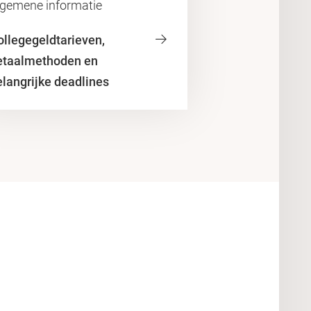
lgemene informatie
ollegegeldtarieven,
etaalmethoden en
elangrijke deadlines