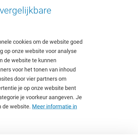
ie
vergelijkbare
onele cookies om de website goed
ag op onze website voor analyse
om de website te kunnen
tners voor het tonen van inhoud
Over de VU
sites door vier partners om
rtentie je op onze website bent
Contact en route
ategorie je voorkeur aangeven. Je
Werken bij de VU
an de website.
Meer informatie in
Faculteiten
Diensten