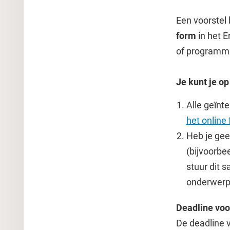
Een voorstel 
form
in het 
of programma
Je kunt je o
Alle geïnt
het online
Heb je gee
(bijvoorbe
stuur dit 
onderwerp
Deadline vo
De deadline 