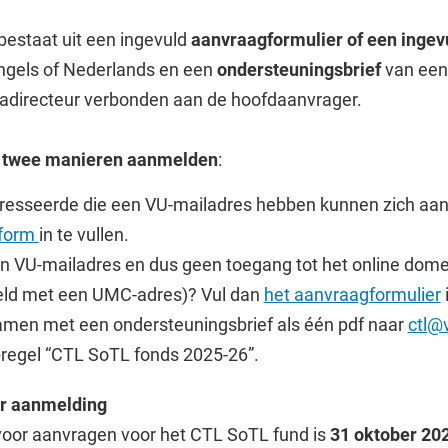
bestaat uit een ingevuld
aanvraagformulier of een ingev
Engels of Nederlands en een
ondersteuningsbrief
van een
directeur verbonden aan de hoofdaanvrager.
p twee manieren aanmelden
:
eresseerde die een VU-mailadres hebben kunnen zich aa
 form
in te vullen.
n VU-mailadres en dus geen toegang tot het online dome
eld met een UMC-adres)? Vul dan
het aanvraagformulier
samen met een ondersteuningsbrief als één pdf naar
ctl@
regel “CTL SoTL fonds 2025-26”.
or aanmelding
voor aanvragen voor het CTL SoTL fund is
31 oktober 20