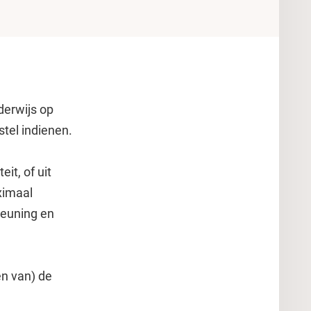
derwijs op
stel indienen.
it, of uit
ximaal
teuning en
en van) de