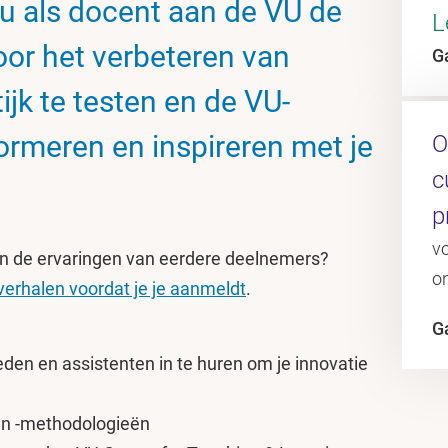
ou als docent aan de VU de
L
oor het verbeteren van
G
ijk te testen en de VU-
rmeren en inspireren met je
O
c
p
vo
n de ervaringen van eerdere deelnemers?
o
erhalen voordat je je aanmeldt
.
G
eden en assistenten in te huren om je innovatie
 en -methodologieën