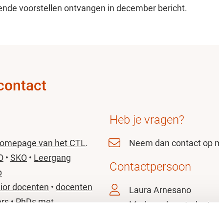
ende voorstellen ontvangen in december bericht.
contact
Heb je vragen?
homepage van het CTL
.
Neem dan contact op 
O
•
SKO
•
Leergang
Contactpersoon
p
nior docenten
•
docenten
Laura Arnesano
ers
•
PhDs met
Medewerker studentza