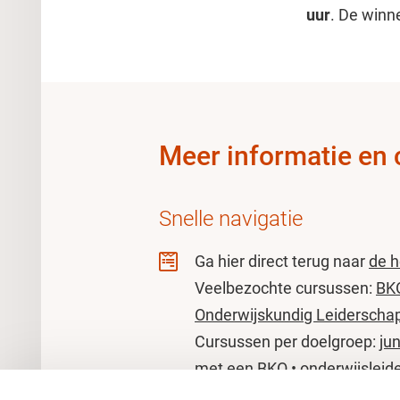
uur
. De winn
Meer informatie en 
Snelle navigatie
Ga hier direct terug naar
de 
Veelbezochte cursussen:
BK
Onderwijskundig Leiderscha
Cursussen per doelgroep:
ju
met een BKO
•
onderwijsleid
onderwijstaken