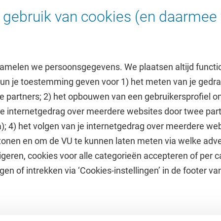
marketingcommunicat
gebruik van cookies (en daarmee 
amelen we persoonsgegevens. We plaatsen altijd functi
 kun je toestemming geven voor 1) het meten van je gedr
e partners; 2) het opbouwen van een gebruikersprofiel 
 je internetgedrag over meerdere websites door twee par
e
Uitgelicht
); 4) het volgen van je internetgedrag over meerdere web
tonen en om de VU te kunnen laten meten via welke adve
he jaarkalender
Doneer aan het VUfonds
geren, cookies voor alle categorieën accepteren of per c
VU Magazine
gen of intrekken via ‘Cookies-instellingen’ in de footer v
Ad Valvas
Digitale toegankelijkheid