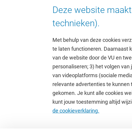
Deze website maakt 
technieken).
Met behulp van deze cookies verz
te laten functioneren. Daarnaast
van de website door de VU en twe
personaliseren; 3) het volgen van
Direct naar
Studi
van videoplatforms (sociale media
relevante advertenties te kunnen 
Homepage
Academisc
gekomen. Je kunt alle cookies wei
Cultuur op de campus
Studiegids
kunt jouw toestemming altijd wijzi
Universiteitsbibliotheek
Rooster
de cookieverklaring.
Dashboard
Canvas