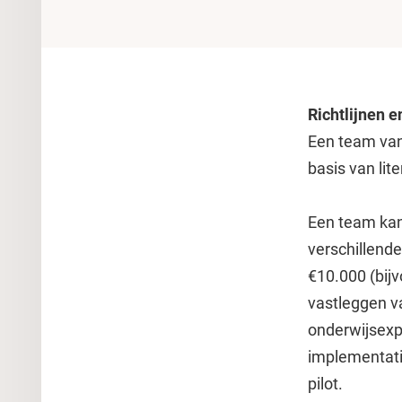
Richtlijnen 
Een team van
basis van lit
Een team kan 
verschillend
€10.000 (bij
vastleggen v
onderwijsexp
implementatie
pilot.