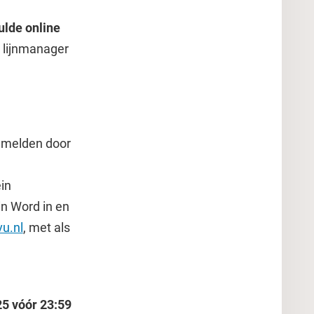
ulde online
 lijnmanager
nmelden door
in
in Word in en
vu.nl
, met als
25 vóór 23:59