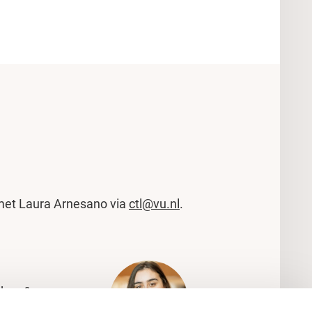
met Laura Arnesano via
ctl@vu.nl
.
ken &