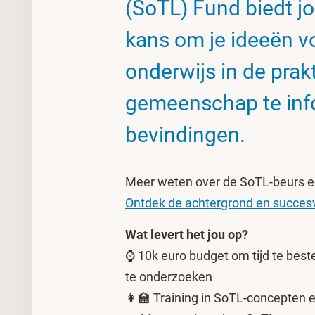
(SoTL) Fund biedt j
kans om je ideeën v
onderwijs in de prakt
gemeenschap te info
bevindingen.
Meer weten over de SoTL-beurs e
Ontdek de achtergrond en succesv
Wat levert het jou op?
⌚ 10k euro budget om tijd te best
te onderzoeken
👩‍🏫 Training in SoTL-concepten