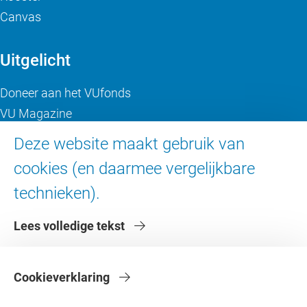
Canvas
Uitgelicht
Doneer aan het VUfonds
VU Magazine
Ad Valvas
Deze website maakt gebruik van
Digitale toegankelijkheid
cookies (en daarmee vergelijkbare
technieken).
Over de VU
Lees volledige tekst
Contact en route
Werken bij de VU
Faculteiten
Cookieverklaring
Diensten