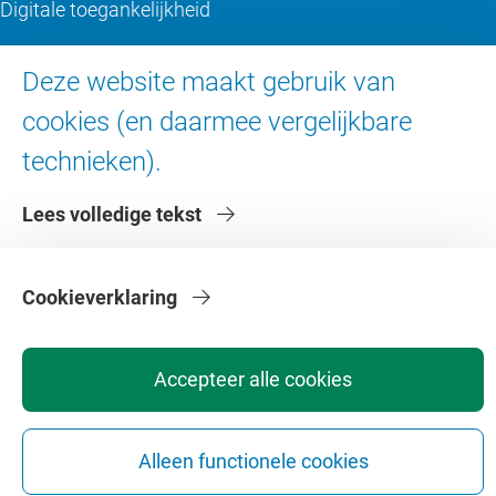
Digitale toegankelijkheid
Over de VU
Deze website maakt gebruik van
cookies (en daarmee vergelijkbare
Contact en route
technieken).
Werken bij de VU
Faculteiten
Lees volledige tekst
Diensten
Cookieverklaring
Accepteer alle cookies
Privacy
Disclaimer
Veiligheid
Webcolofon
Cookie instellingen
Webarchief
Alleen functionele cookies
Copyright © 2026 - Vrije Universiteit Amsterdam