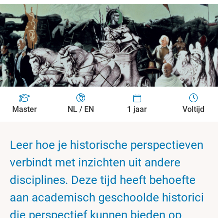
Master
NL / EN
1 jaar
Voltijd
Leer hoe je historische perspectieven
verbindt met inzichten uit andere
disciplines. Deze tijd heeft behoefte
aan academisch geschoolde historici
die perspectief kunnen bieden op