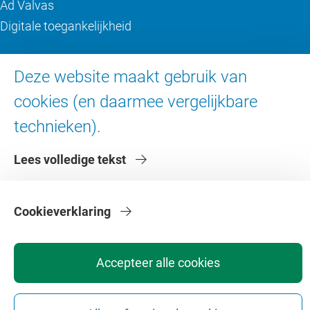
Ad Valvas
Digitale toegankelijkheid
Over de VU
Deze website maakt gebruik van
cookies (en daarmee vergelijkbare
Contact en route
Werken bij de VU
technieken).
Faculteiten
Lees volledige tekst
Diensten
Cookieverklaring
Accepteer alle cookies
Privacy
Disclaimer
Veiligheid
Webcolofon
Cookie instellingen
Webarchief