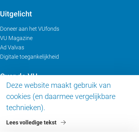
Uitgelicht
Doneer aan het VUfonds
VU Magazine
Ad Valvas
Digitale toegankelijkheid
Over de VU
Deze website maakt gebruik van
Contact en route
cookies (en daarmee vergelijkbare
Werken bij de VU
technieken).
Faculteiten
Diensten
Lees volledige tekst