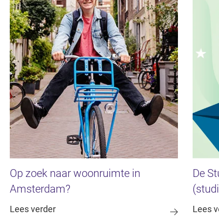
Op zoek naar woonruimte in
De Stu
Amsterdam?
(stud
Lees verder
Lees v