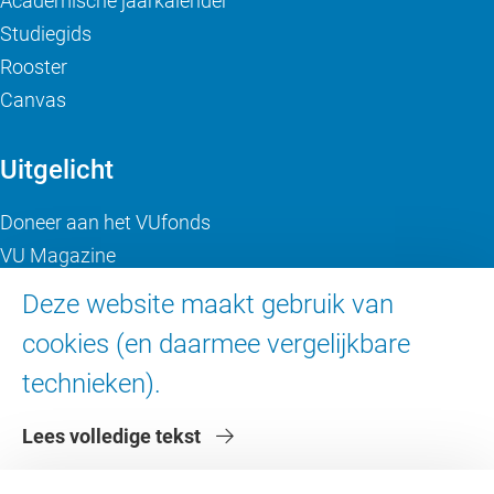
Academische jaarkalender
Studiegids
Rooster
Canvas
Uitgelicht
Doneer aan het VUfonds
VU Magazine
Ad Valvas
Deze website maakt gebruik van
Digitale toegankelijkheid
cookies (en daarmee vergelijkbare
technieken).
Over de VU
Lees volledige tekst
Contact en route
Werken bij de VU