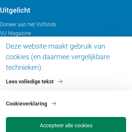
Uitgelicht
Doneer aan het VUfonds
VU Magazine
Ad Valvas
Deze website maakt gebruik van
Digitale toegankelijkheid
cookies (en daarmee vergelijkbare
technieken).
Over de VU
Lees volledige tekst
Contact en route
Werken bij de VU
Faculteiten
Cookieverklaring
Diensten
Accepteer alle cookies