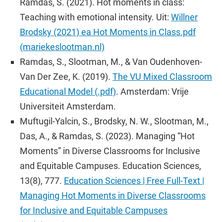
Ramdas, S. (2021). Hot moments in class:
Teaching with emotional intensity. Uit:
Willner
Brodsky (2021) ea Hot Moments in Class.pdf
(mariekeslootman.nl)
Ramdas, S., Slootman, M., & Van Oudenhoven-
Van Der Zee, K. (2019).
The VU Mixed Classroom
Educational Model (.pdf)
. Amsterdam: Vrije
Universiteit Amsterdam.
Muftugil-Yalcin, S., Brodsky, N. W., Slootman, M.,
Das, A., & Ramdas, S. (2023). Managing “Hot
Moments” in Diverse Classrooms for Inclusive
and Equitable Campuses. Education Sciences,
13(8), 777.
Education Sciences | Free Full-Text |
Managing Hot Moments in Diverse Classrooms
for Inclusive and Equitable Campuses