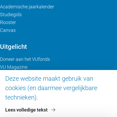
Academische jaarkalender
Studiegids
Rooster
Canvas
Uitgelicht
Doneer aan het VUfonds
VU Magazine
Ad Valvas
Deze website maakt gebruik van
Digitale toegankelijkheid
cookies (en daarmee vergelijkbare
technieken).
Over de VU
Lees volledige tekst
Contact en route