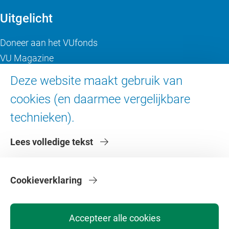
Uitgelicht
Doneer aan het VUfonds
VU Magazine
Ad Valvas
Deze website maakt gebruik van
Digitale toegankelijkheid
cookies (en daarmee vergelijkbare
technieken).
Over de VU
Lees volledige tekst
Contact en route
Werken bij de VU
Faculteiten
Cookieverklaring
Diensten
Accepteer alle cookies