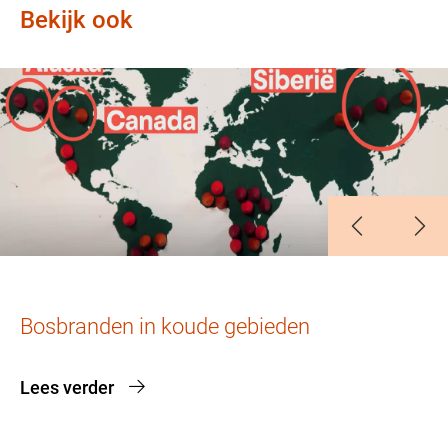
Bekijk ook
Slide 1
Slide 2
Slide 3
Slide 4
Slide 5
Slide 6
Slide 7
Slide 8
Slide 9
Slide 10
Bosbranden in koude gebieden
Lees verder