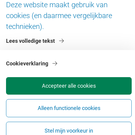
Contact en route
Deze website maakt gebruik van
Werken bij de VU
cookies (en daarmee vergelijkbare
Faculteiten
technieken).
Diensten
Lees volledige tekst
Cookieverklaring
Privacy
Disclaimer
Veiligheid
Webcolofon
Cookie instellingen
Accepteer alle cookies
Webarchief
Copyright © 2026 - Vrije Universiteit Amsterdam
Alleen functionele cookies
Stel mijn voorkeur in