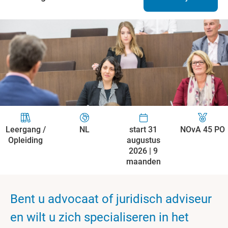
Leergang /
NL
start 31
NOvA 45 PO
Opleiding
augustus
2026 | 9
maanden
Bent u advocaat of juridisch adviseur
en wilt u zich specialiseren in het