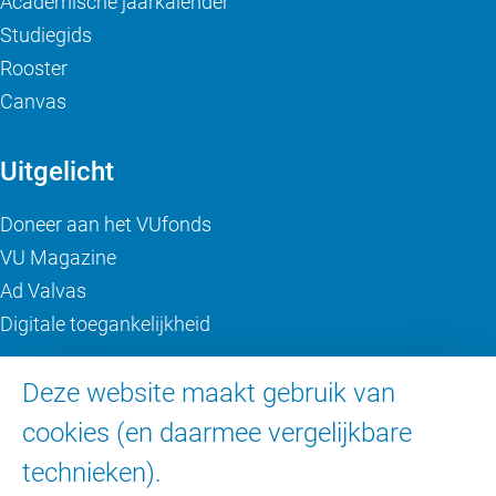
Academische jaarkalender
Studiegids
Rooster
Canvas
Uitgelicht
Doneer aan het VUfonds
VU Magazine
Ad Valvas
Digitale toegankelijkheid
Deze website maakt gebruik van
Over de VU
cookies (en daarmee vergelijkbare
Contact en route
technieken).
Werken bij de VU