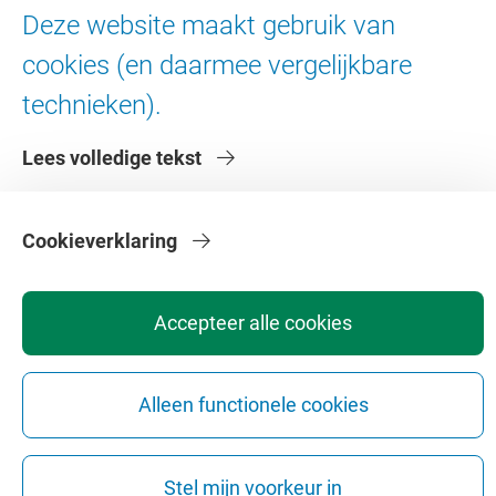
Over de VU
Deze website maakt gebruik van
cookies (en daarmee vergelijkbare
Contact en route
Werken bij de VU
technieken).
Faculteiten
Lees volledige tekst
Diensten
Cookieverklaring
Accepteer alle cookies
Privacy
Disclaimer
Veiligheid
Webcolofon
Cookie instellingen
Webarchief
Alleen functionele cookies
Copyright © 2026 - Vrije Universiteit Amsterdam
Stel mijn voorkeur in