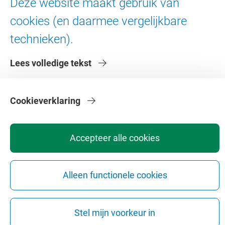
Deze website maakt gebruik van
Contact en route
Werken bij de VU
cookies (en daarmee vergelijkbare
Faculteiten
technieken).
Diensten
Lees volledige tekst
Cookieverklaring
Accepteer alle cookies
Privacy
Disclaimer
Veiligheid
Webcolofon
Cookie instellingen
Webarchief
Copyright © 2026 - Vrije Universiteit Amsterdam
Alleen functionele cookies
Stel mijn voorkeur in