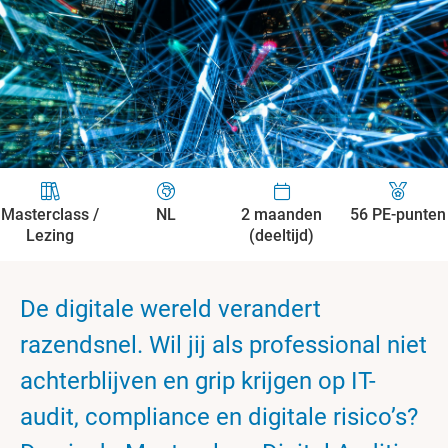
Masterclass /
NL
2 maanden
56 PE-punten
Lezing
(deeltijd)
De digitale wereld verandert
razendsnel. Wil jij als professional niet
achterblijven en grip krijgen op IT-
audit, compliance en digitale risico’s?