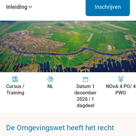
Inleiding
Inschrijven
Cursus /
NL
Datum 1
NOvA 4 PO/ 4
Training
december
PWO
2026 | 1
dagdeel
De Omgevingswet heeft het recht