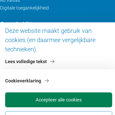
Ad Valvas
Digitale toegankelijkheid
Over de VU
Deze website maakt gebruik van
Contact en route
cookies (en daarmee vergelijkbare
Werken bij de VU
technieken).
Faculteiten
Diensten
Lees volledige tekst
Cookieverklaring
Accepteer alle cookies
Privacy
Disclaimer
Veiligheid
Webcolofon
Cookie instellingen
Webarchief