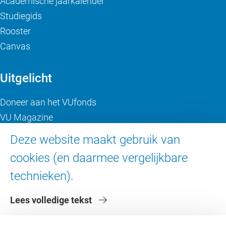
Academische jaarkalender
Studiegids
Rooster
Canvas
Uitgelicht
Doneer aan het VUfonds
VU Magazine
Ad Valvas
Deze website maakt gebruik van
Digitale toegankelijkheid
cookies (en daarmee vergelijkbare
technieken).
Over de VU
Lees volledige tekst
Contact en route
Werken bij de VU