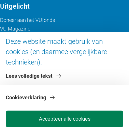
Uitgelicht
Doneer aan het VUfonds
VU Magazine
Ad Valvas
Deze website maakt gebruik van
Digitale toegankelijkheid
cookies (en daarmee vergelijkbare
technieken).
Over de VU
Lees volledige tekst
Contact en route
Werken bij de VU
Faculteiten
Cookieverklaring
Diensten
Accepteer alle cookies