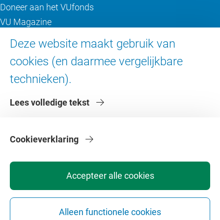
Doneer aan het VUfonds
VU Magazine
Ad Valvas
Deze website maakt gebruik van
Digitale toegankelijkheid
cookies (en daarmee vergelijkbare
technieken).
Over de VU
Lees volledige tekst
Contact en route
Werken bij de VU
Faculteiten
Cookieverklaring
Diensten
Accepteer alle cookies
Alleen functionele cookies