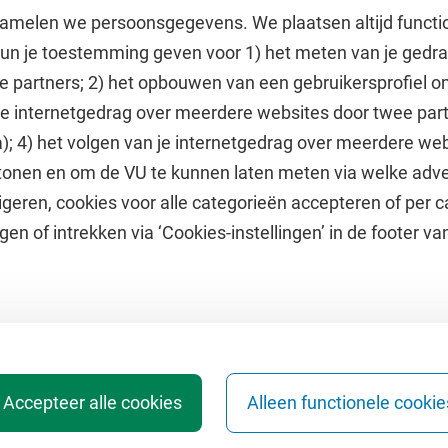
amelen we persoonsgegevens. We plaatsen altijd functi
 kun je toestemming geven voor 1) het meten van je gedr
e partners; 2) het opbouwen van een gebruikersprofiel 
 je internetgedrag over meerdere websites door twee par
e
Uitgelicht
); 4) het volgen van je internetgedrag over meerdere web
tonen en om de VU te kunnen laten meten via welke adve
he jaarkalender
Doneer aan het VUfonds
geren, cookies voor alle categorieën accepteren of per c
VU Magazine
gen of intrekken via ‘Cookies-instellingen’ in de footer v
Ad Valvas
Digitale toegankelijkheid
Accepteer alle cookies
Alleen functionele cookie