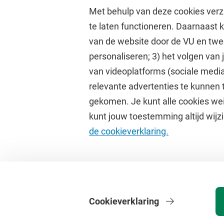
Met behulp van deze cookies verz
te laten functioneren. Daarnaast
van de website door de VU en twe
personaliseren; 3) het volgen van
Direct naar
Studi
van videoplatforms (sociale media
relevante advertenties te kunnen 
Homepage
Academisc
gekomen. Je kunt alle cookies wei
Cultuur op de campus
Studiegids
kunt jouw toestemming altijd wijzi
Universiteitsbibliotheek
Rooster
de cookieverklaring.
Dashboard
Canvas
Cookieverklaring