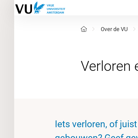
Over de VU
Iets verloren, of ju
gebouwen? Geef gev