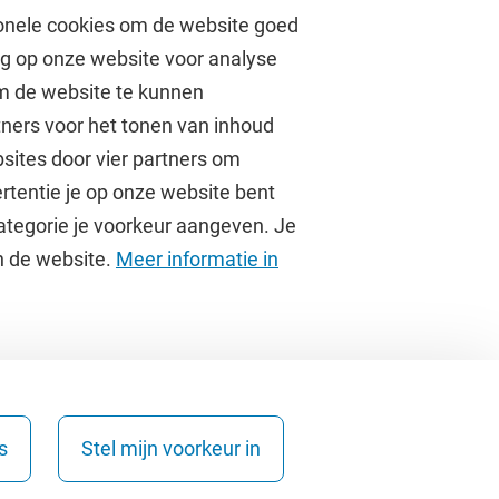
onele cookies om de website goed
ag op onze website voor analyse
om de website te kunnen
tners voor het tonen van inhoud
Over de VU
sites door vier partners om
rtentie je op onze website bent
Contact en route
ategorie je voorkeur aangeven. Je
Werken bij de VU
an de website.
Meer informatie in
Faculteiten
Diensten
s
Stel mijn voorkeur in