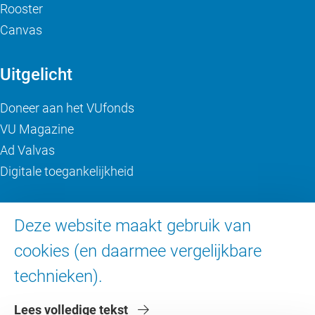
Rooster
Canvas
Uitgelicht
Doneer aan het VUfonds
VU Magazine
Ad Valvas
Digitale toegankelijkheid
Over de VU
Deze website maakt gebruik van
cookies (en daarmee vergelijkbare
Contact en route
Werken bij de VU
technieken).
Faculteiten
Lees volledige tekst
Diensten