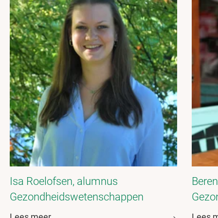
Isa Roelofsen, alumnus
Beren
Gezondheidswetenschappen
Gezo
Lees meer
Lees 