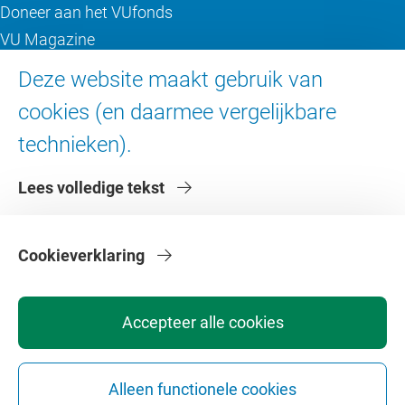
Doneer aan het VUfonds
VU Magazine
Ad Valvas
Deze website maakt gebruik van
Digitale toegankelijkheid
cookies (en daarmee vergelijkbare
technieken).
Over de VU
Lees volledige tekst
Contact en route
Werken bij de VU
Faculteiten
Cookieverklaring
Diensten
Accepteer alle cookies
Alleen functionele cookies