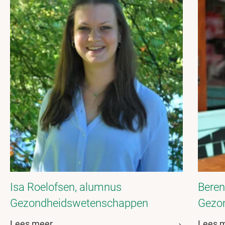
Isa Roelofsen, alumnus
Beren
Gezondheidswetenschappen
Gezo
Lees meer
Lees 