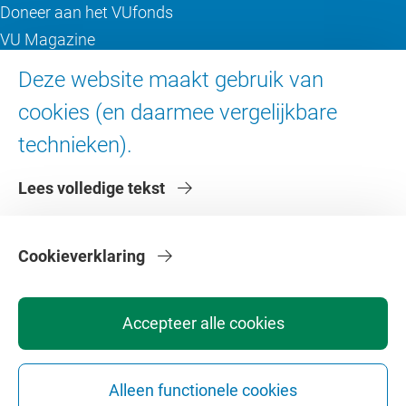
Doneer aan het VUfonds
VU Magazine
Ad Valvas
Deze website maakt gebruik van
Digitale toegankelijkheid
cookies (en daarmee vergelijkbare
technieken).
Over de VU
Lees volledige tekst
Contact en route
Werken bij de VU
Faculteiten
Cookieverklaring
Diensten
Accepteer alle cookies
Alleen functionele cookies