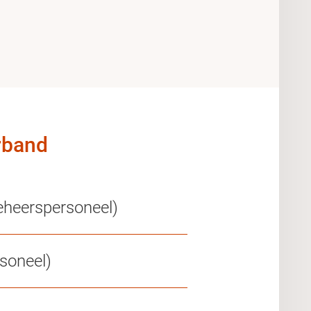
rband
eheerspersoneel)
soneel)