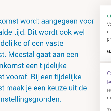
O
komst wordt aangegaan voor
V
de tijd. Dit wordt ook wel
o
p
delijke of een vaste
G
t. Meestal gaat aan een
komst een tijdelijke
C
vooraf. Bij een tijdelijke
l
 maak je een keuze uit de
Hu
anstellingsgronden.
m
Z