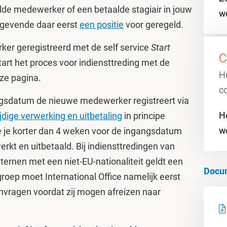
lde medewerker of een betaalde stagiair in jouw
w
ggevende daar eerst
een positie
voor geregeld.
er geregistreerd met de self service
Start
C
Start het proces voor indiensttreding met de
Hu
eze pagina.
co
gsdatum de nieuwe medewerker registreert via
H
ijdige verwerking en uitbetaling
in principe
w
 je korter dan 4 weken voor de ingangsdatum
erkt en uitbetaald. Bij indiensttredingen van
ernen met een niet-EU-nationaliteit geldt een
Docu
groep moet International Office namelijk eerst
nvragen voordat zij mogen afreizen naar