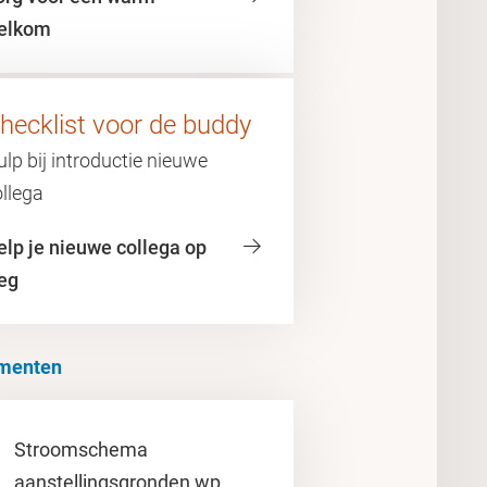
elkom
hecklist voor de buddy
lp bij introductie nieuwe
llega
elp je nieuwe collega op
eg
menten
Stroomschema
aanstellingsgronden wp