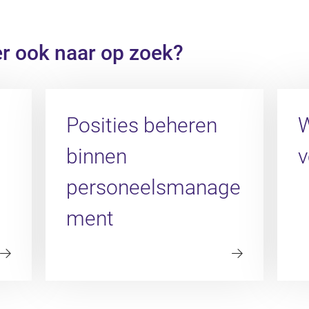
er ook naar op zoek?
Posities beheren
W
binnen
v
personeelsmanage
ment