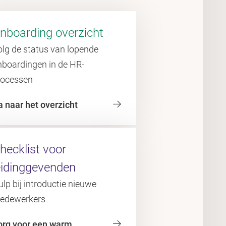
nboarding overzicht
olg de status van lopende
nboardingen in de HR-
rocessen
a naar het overzicht
hecklist voor
eidinggevenden
lp bij introductie nieuwe
edewerkers
org voor een warm