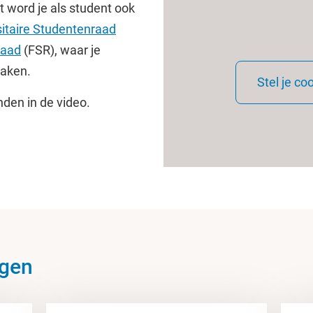
 word je als student ook
sitaire Studentenraad
raad
(FSR), waar je
maken.
Stel je co
nden in de video.
ngen