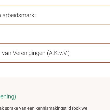
n arbeidsmarkt
an Verenigingen (A.K.v.V.)
oening)
aak sprake van een kennismakingstijd (ook wel