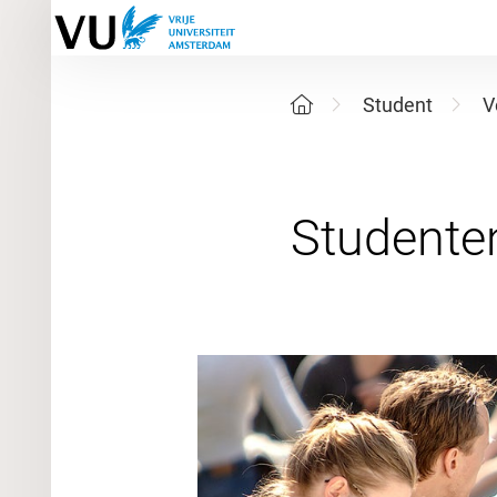
Student
V