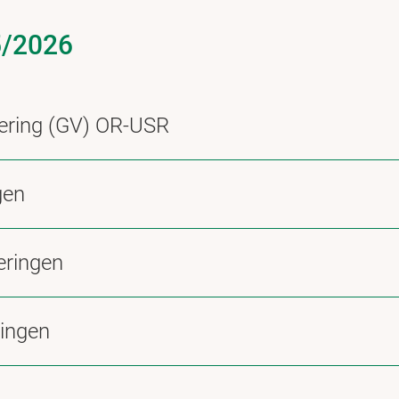
5/2026
ering (GV) OR-USR
gen
eringen
ringen