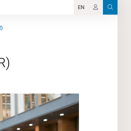
EN
R)