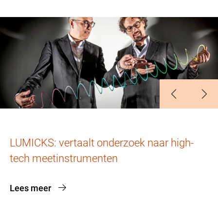
Slide 1
Slide 2
Slide 3
LUMICKS: vertaalt onderzoek naar high-
tech meetinstrumenten
Lees meer