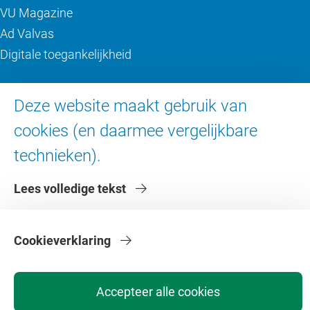
VU Magazine
Ad Valvas
Digitale toegankelijkheid
Over de VU
Deze website maakt gebruik van
cookies (en daarmee vergelijkbare
Contact en route
Werken bij de VU
technieken).
Faculteiten
Lees volledige tekst
Diensten
Cookieverklaring
Accepteer alle cookies