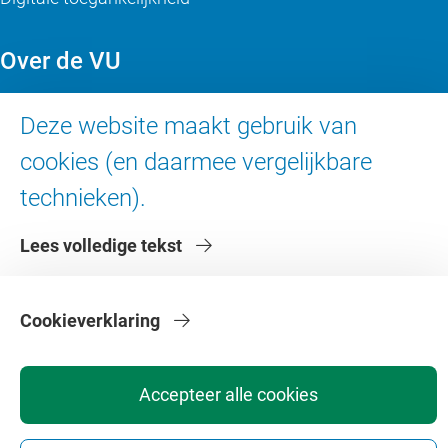
Over de VU
Contact en route
Deze website maakt gebruik van
Werken bij de VU
cookies (en daarmee vergelijkbare
Faculteiten
technieken).
Diensten
Lees volledige tekst
Cookieverklaring
Privacy
Disclaimer
Veiligheid
Webcolofon
Cookie instellingen
Accepteer alle cookies
Webarchief
Copyright © 2026 - Vrije Universiteit Amsterdam