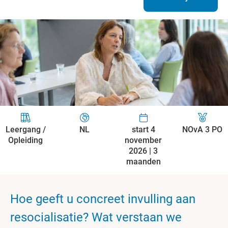
Leergang /
NL
start 4
NOvA 3 PO
Opleiding
november
2026 | 3
maanden
Hoe geeft u concreet invulling aan
resocialisatie? Wat verstaan we