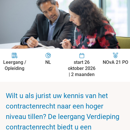
Leergang /
NL
start 26
NOvA 21 PO
Opleiding
oktober 2026
| 2 maanden
Wilt u als jurist uw kennis van het
contractenrecht naar een hoger
niveau tillen? De leergang Verdieping
contractenrecht biedt u een