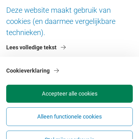
Ad Valvas
Deze website maakt gebruik van
Digitale toegankelijkheid
cookies (en daarmee vergelijkbare
technieken).
Over de VU
Lees volledige tekst
Contact en route
Werken bij de VU
Faculteiten
Cookieverklaring
Diensten
Accepteer alle cookies
Alleen functionele cookies
Privacy
Disclaimer
Veiligheid
Webcolofon
Cookie instellingen