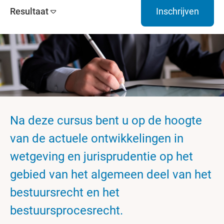
Resultaat
Inschrijven
Na deze cursus bent u op de hoogte
van de actuele ontwikkelingen in
wetgeving en jurisprudentie op het
gebied van het algemeen deel van het
bestuursrecht en het
bestuursprocesrecht.