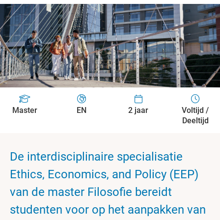
Master
EN
2 jaar
Voltijd /
Deeltijd
De interdisciplinaire specialisatie
Ethics, Economics, and Policy (EEP)
van de master Filosofie bereidt
studenten voor op het aanpakken van