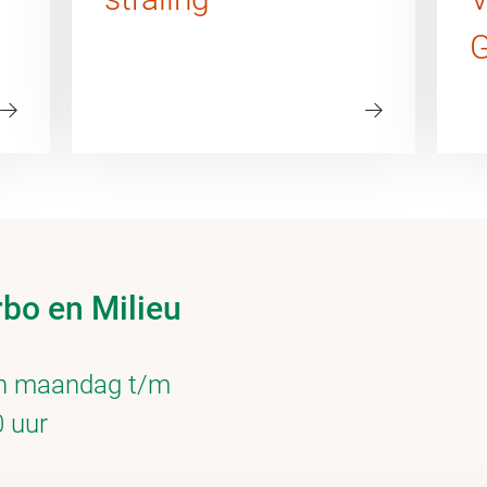
G
bo en Milieu
an maandag t/m
0 uur