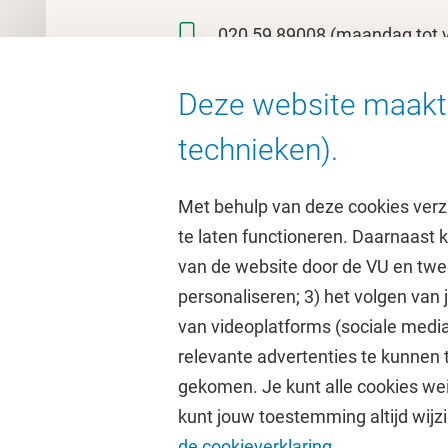
020 59 89008
(maandag tot v
Locatie: Transitorium 0E-25, 
Deze website maakt 
1081 BT Amsterdam
technieken).
Met behulp van deze cookies verz
te laten functioneren. Daarnaast
van de website door de VU en twe
personaliseren; 3) het volgen van
Direct naar
Studi
van videoplatforms (sociale media
relevante advertenties te kunnen 
Homepage
Academisc
gekomen. Je kunt alle cookies wei
Cultuur op de campus
Studiegids
kunt jouw toestemming altijd wijzi
Universiteitsbibliotheek
Rooster
de cookieverklaring.