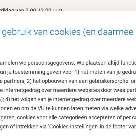
rijdag van 9.00-12.00 uur)
Van der Boechorststraat 1,
gebruik van cookies (en daarmee 
amelen we persoonsgegevens. We plaatsen altijd functi
 kun je toestemming geven voor 1) het meten van je gedr
e partners; 2) het opbouwen van een gebruikersprofiel 
 je internetgedrag over meerdere websites door twee par
e
Uitgelicht
); 4) het volgen van je internetgedrag over meerdere web
tonen en om de VU te kunnen laten meten via welke adve
he jaarkalender
Doneer aan het VUfonds
geren, cookies voor alle categorieën accepteren of per c
VU Magazine
gen of intrekken via ‘Cookies-instellingen’ in de footer v
Ad Valvas