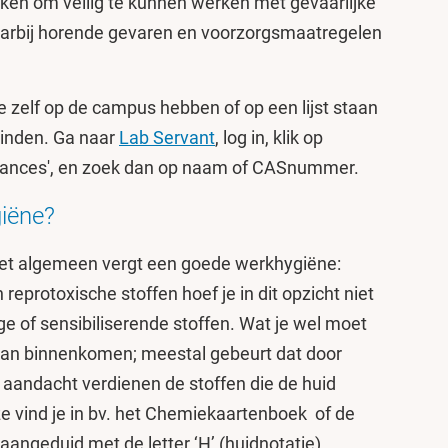
en om veilig te kunnen werken met gevaarlijke
aarbij horende gevaren en voorzorgsmaatregelen
e zelf op de campus hebben of op een lijst staan
 vinden. Ga naar
Lab Servant
, log in, klik op
bstances', en zoek dan op naam of CASnummer.
giëne?
het algemeen vergt een goede werkhygiëne:
rotoxische stoffen hoef je in dit opzicht niet
ge of sensibiliserende stoffen. Wat je wel moet
 kan binnenkomen; meestal gebeurt dat door
 aandacht verdienen de stoffen die de huid
e vind je in bv. het Chemiekaartenboek of de
ngeduid met de letter ‘H’ (huidnotatie).