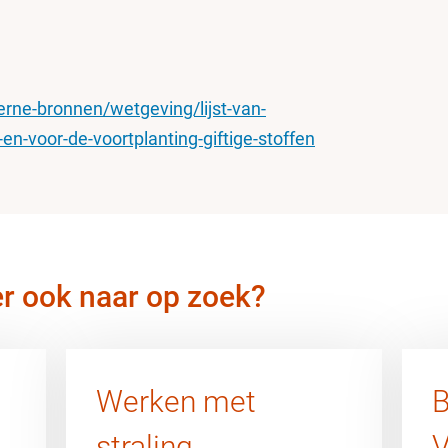
erne-bronnen/wetgeving/lijst-van-
-voor-de-voortplanting-giftige-stoffen
er ook naar op zoek?
Werken met
B
straling
V