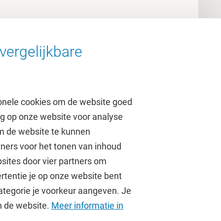
vergelijkbare
onele cookies om de website goed
ag op onze website voor analyse
om de website te kunnen
tners voor het tonen van inhoud
Over de VU
sites door vier partners om
rtentie je op onze website bent
Contact en route
ategorie je voorkeur aangeven. Je
Werken bij de VU
an de website.
Meer informatie in
Faculteiten