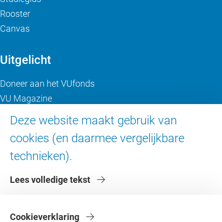
Rooster
Canvas
Uitgelicht
Doneer aan het VUfonds
VU Magazine
Ad Valvas
Deze website maakt gebruik van
Digitale toegankelijkheid
cookies (en daarmee vergelijkbare
technieken).
Over de VU
Lees volledige tekst
Contact en route
Werken bij de VU
Faculteiten
Cookieverklaring