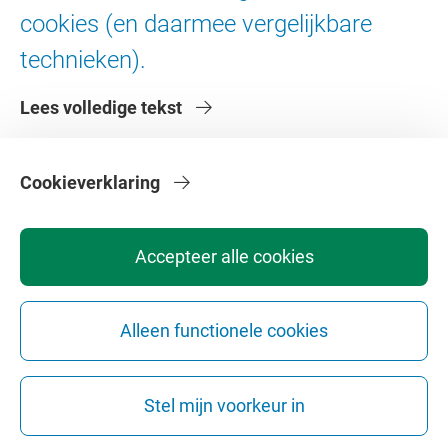
Digitale toegankelijkheid
cookies (en daarmee vergelijkbare
technieken).
Over de VU
Lees volledige tekst
Contact en route
Werken bij de VU
Faculteiten
Cookieverklaring
Diensten
Accepteer alle cookies
Alleen functionele cookies
Privacy
Disclaimer
Veiligheid
Webcolofon
Cookie instellingen
Stel mijn voorkeur in
Webarchief
Copyright © 2026 - Vrije Universiteit Amsterdam