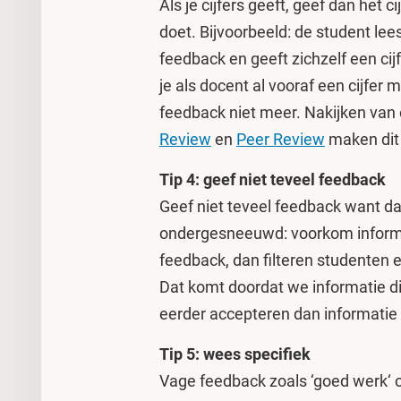
Als je cijfers geeft, geef dan het 
doet. Bijvoorbeeld: de student le
feedback en geeft zichzelf een cijf
je als docent al vooraf een cijfer
feedback niet meer. Nakijken va
Review
en
Peer Review
maken dit 
Tip 4: geef niet teveel feedback
Geef niet teveel feedback want da
ondergesneeuwd: voorkom informat
feedback, dan filteren studenten 
Dat komt doordat we informatie di
eerder accepteren dan informatie di
Tip 5: wees specifiek
Vage feedback zoals ‘goed werk‘ o