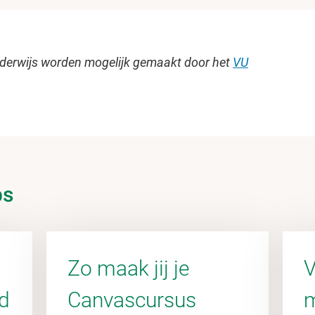
nderwijs worden mogelijk gemaakt door het
VU
ps
Zo maak jij je
V
d
Canvascursus
m