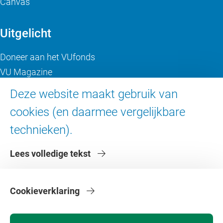
Canvas
Uitgelicht
Doneer aan het VUfonds
VU Magazine
Ad Valvas
Deze website maakt gebruik van
Digitale toegankelijkheid
cookies (en daarmee vergelijkbare
technieken).
Over de VU
Lees volledige tekst
Contact en route
Werken bij de VU
Faculteiten
Cookieverklaring
Diensten