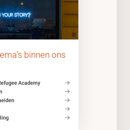
ema's binnen ons
 Refugee Academy
n
heiden
ling