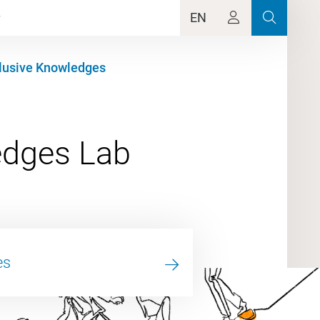
EN
clusive Knowledges
es