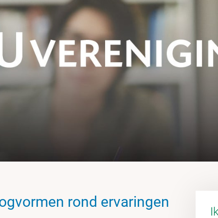
oogvormen rond ervaringen
I