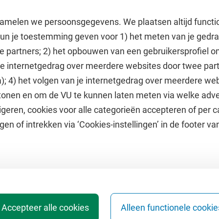
amelen we persoonsgegevens. We plaatsen altijd functi
 kun je toestemming geven voor 1) het meten van je gedr
e partners; 2) het opbouwen van een gebruikersprofiel 
 je internetgedrag over meerdere websites door twee par
e
Uitgelicht
); 4) het volgen van je internetgedrag over meerdere web
tonen en om de VU te kunnen laten meten via welke adve
he jaarkalender
Doneer aan het VUfonds
geren, cookies voor alle categorieën accepteren of per c
VU Magazine
gen of intrekken via ‘Cookies-instellingen’ in de footer v
Ad Valvas
Digitale toegankelijkheid
Accepteer alle cookies
Alleen functionele cookie