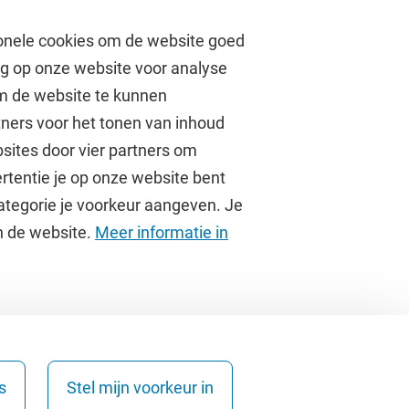
onele cookies om de website goed
ag op onze website voor analyse
om de website te kunnen
tners voor het tonen van inhoud
Over de VU
sites door vier partners om
rtentie je op onze website bent
Contact en route
ategorie je voorkeur aangeven. Je
Werken bij de VU
an de website.
Meer informatie in
Faculteiten
Diensten
s
Stel mijn voorkeur in