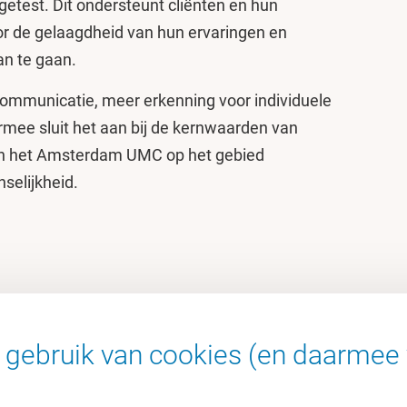
getest. Dit ondersteunt cliënten en hun
oor de gelaagdheid van hun ervaringen en
an te gaan.
 communicatie, meer erkenning voor individuele
ermee sluit het aan bij de kernwaarden van
 en het Amsterdam UMC op het gebied
selijkheid.
het interview '
De wereld is niet altijd vriendelijk
gebruik van cookies (en daarmee 