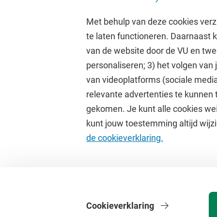
Met behulp van deze cookies verz
te laten functioneren. Daarnaast
van de website door de VU en twe
personaliseren; 3) het volgen van
Direct naar
Studi
van videoplatforms (sociale media
relevante advertenties te kunnen 
Homepage
Academisc
gekomen. Je kunt alle cookies wei
Cultuur op de campus
Studiegids
kunt jouw toestemming altijd wijzi
Universiteitsbibliotheek
Rooster
de cookieverklaring.
Dashboard
Canvas
Cookieverklaring