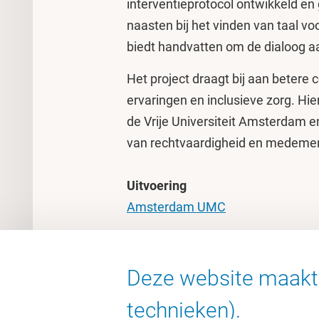
interventieprotocol ontwikkeld en 
naasten bij het vinden van taal v
biedt handvatten om de dialoog a
Het project draagt bij aan betere
ervaringen en inclusieve zorg. Hi
de Vrije Universiteit Amsterdam
van rechtvaardigheid en medemen
Uitvoering
Amsterdam UMC
Meer weten over dit project? Lees 
Deze website maakt 
voor trans personen
'
technieken).