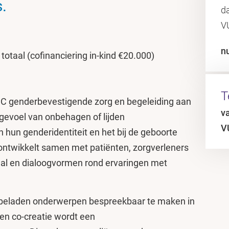
.
d
V
n
totaal (cofinanciering in-kind €20.000)
T
MC genderbevestigende zorg en begeleiding aan
v
gevoel van onbehagen of lijden
V
hun genderidentiteit en het bij de geboorte
 ontwikkelt samen met patiënten, zorgverleners
aal en dialoogvormen rond ervaringen met
 beladen onderwerpen bespreekbaar te maken in
 en co-creatie wordt een